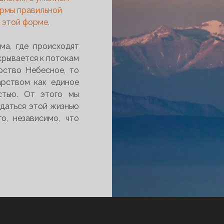
ормы правильной
в этой форме.
ма, где происходят
крывается к потокам
рство Небесное, то
рством как единое
стью. От этого мы
ждаться этой жизнью
о, независимо, что
ВОБОДА
ОЗНАНИЯ
ЕРКОВЬ.