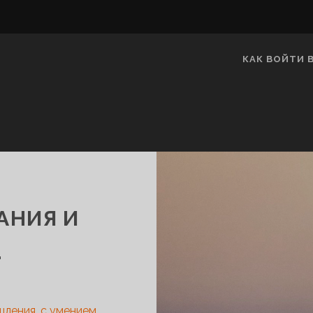
КАК ВОЙТИ 
АНИЯ И
.
ления, с умением