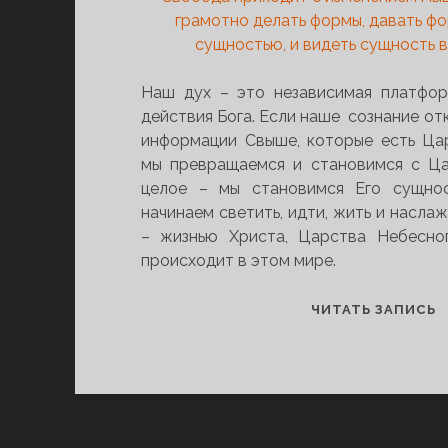
грамотно делать формы, давать ф
сущностью, и видеть сущность 
Наш дух – это независимая платфор
действия Бога. Если наше сознание от
информации Свыше, которые есть Ца
мы превращаемся и становимся с Ца
целое – мы становимся Его сущно
начинаем светить, идти, жить и насла
– жизнью Христа, Царства Небесног
происходит в этом мире.
С
ЧИТАТЬ ЗАПИСЬ
С
И
Ц