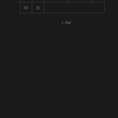
30
31
« Авг