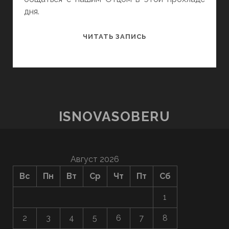
дня.
ТВОЙ
ЧИТАТЬ ЗАПИСЬ
САД.
ИЛИ
ВОЙДИ
В
РАДОСТЬ
НАСТОЯЩЕГО!
ISNOVASOBERU
Август 2026
Вс
Пн
Вт
Ср
Чт
Пт
Сб
1
2
3
4
5
6
7
8